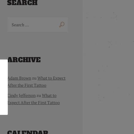
SEARCH
ARCHIVE
Adam Brown
zu
What to Expect
After the First Tattoo
Cindy Jefferson
zu
What to
Expect After the First Tattoo
CALENDAR