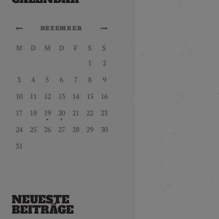
DEZEMBER
M
D
M
D
F
S
S
1
2
3
4
5
6
7
8
9
10
11
12
13
14
15
16
17
18
19
20
21
22
23
24
25
26
27
28
29
30
31
NEUESTE
BEITRÄGE