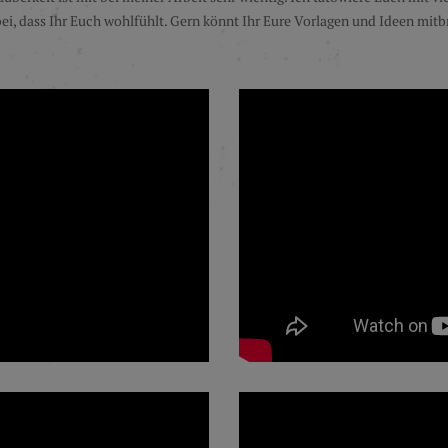
ei, dass Ihr Euch wohlfühlt. Gern könnt Ihr Eure Vorlagen und Ideen mitb