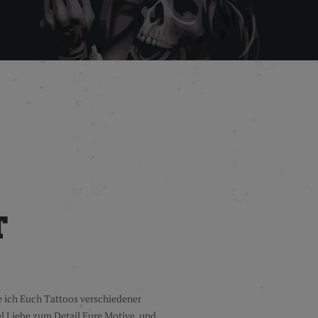
T
e ich Euch Tattoos verschiedener
iel Liebe zum Detail Eure Motive, und