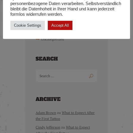
personenbezogene Daten verarbeiten. Selbstverständlich
KATEGORIEN
bleibt die Datenhoheit in Ihrer Hand und kann jederzeit
formlos widerrufen werden.
Cover-UP
Cookie Settings
Accept All
Portraits
Uncategorized
SEARCH
ARCHIVE
Adam Brown
zu
What to Expect After
the First Tattoo
Cindy Jefferson
zu
What to Expect