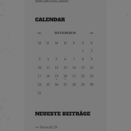
After the First Tattoo
CALENDAR
DEZEMBER
M
D
M
D
F
S
S
1
2
3
4
5
6
7
8
9
10
11
12
13
14
15
16
17
18
19
20
21
22
23
24
25
26
27
28
29
30
31
NEUESTE BEITRÄGE
Portrait 29