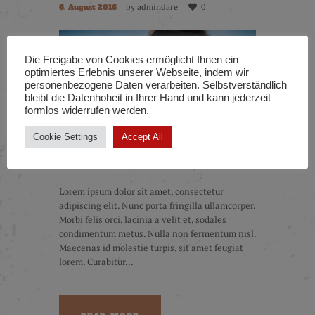
by
admindare
0
6. August 2016
Die Freigabe von Cookies ermöglicht Ihnen ein
optimiertes Erlebnis unserer Webseite, indem wir
personenbezogene Daten verarbeiten. Selbstverständlich
bleibt die Datenhoheit in Ihrer Hand und kann jederzeit
formlos widerrufen werden.
Cookie Settings
Accept All
Lorem ipsum dolor sit amet, consectetur
adipiscing elit. Nunc porta fringilla ullamcorper.
Morbi felis orci, lacinia a velit et, sodales
condimentum metus. Nulla non fermentum nisl.
Maecenas id molestie turpis, sit amet feugiat
lorem. Curabitur...