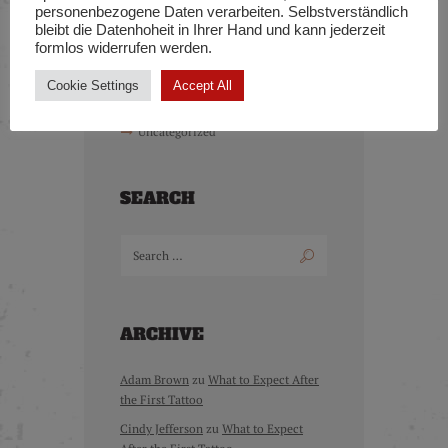
personenbezogene Daten verarbeiten. Selbstverständlich
KATEGORIEN
bleibt die Datenhoheit in Ihrer Hand und kann jederzeit
formlos widerrufen werden.
Cover-UP
Cookie Settings
Accept All
Portraits
Uncategorized
SEARCH
ARCHIVE
Adam Brown
zu
What to Expect After
the First Tattoo
Cindy Jefferson
zu
What to Expect