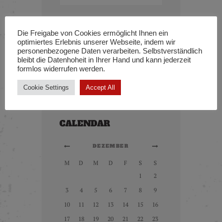
ARCHIVE
Die Freigabe von Cookies ermöglicht Ihnen ein
optimiertes Erlebnis unserer Webseite, indem wir
personenbezogene Daten verarbeiten. Selbstverständlich
Adam Brown
zu
What to Expect After
bleibt die Datenhoheit in Ihrer Hand und kann jederzeit
the First Tattoo
formlos widerrufen werden.
Cindy Jefferson
zu
What to Expect
Cookie Settings
Accept All
After the First Tattoo
CALENDAR
DEZEMBER
M
D
M
D
F
S
S
1
2
3
4
5
6
7
8
9
10
11
12
13
14
15
16
17
18
19
20
21
22
23