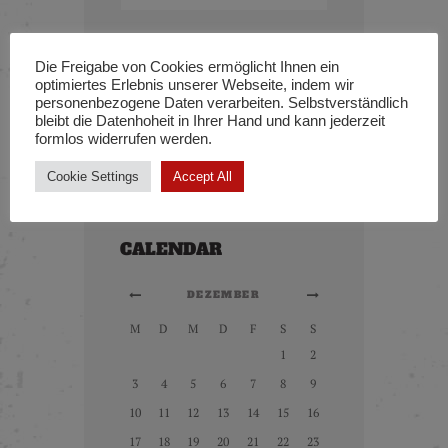
ARCHIVE
Die Freigabe von Cookies ermöglicht Ihnen ein
optimiertes Erlebnis unserer Webseite, indem wir
personenbezogene Daten verarbeiten. Selbstverständlich
Adam Brown
zu
What to Expect After
bleibt die Datenhoheit in Ihrer Hand und kann jederzeit
the First Tattoo
formlos widerrufen werden.
Cindy Jefferson
zu
What to Expect
Cookie Settings
Accept All
After the First Tattoo
CALENDAR
DEZEMBER
M
D
M
D
F
S
S
1
2
3
4
5
6
7
8
9
10
11
12
13
14
15
16
17
18
19
20
21
22
23